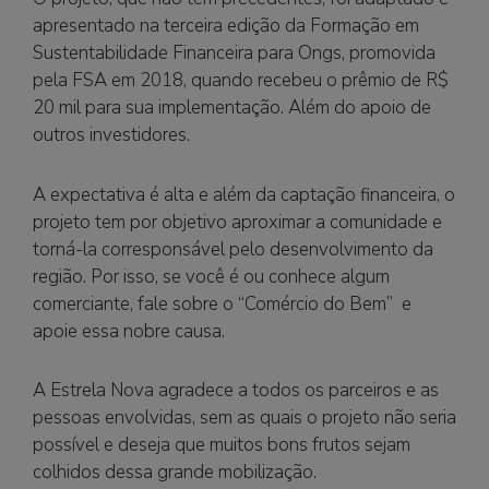
Question
, Microsoft 70-533 Question Microsoft 70-
apresentado na terceira edição da Formação em
533 Question
Cisco 200-355 Question
, Microsoft
Sustentabilidade Financeira para Ongs, promovida
70-533 Question
Microsoft 70-533 Question
,
pela FSA em 2018, quando recebeu o prêmio de R$
Microsoft 70-533 Question Microsoft 70-533
20 mil para sua implementação. Além do apoio de
Question Microsoft 70-533 Question Microsoft 70-
outros investidores.
533 Question Microsoft 70-533 Question Cisco
200-355 Question Cisco 200-355 Question Cisco
A expectativa é alta e além da captação financeira, o
200-355 Question Cisco 200-355 Question Cisco
projeto tem por objetivo aproximar a comunidade e
200-355 Question Cisco 200-355 Question Cisco
torná-la corresponsável pelo desenvolvimento da
200-355 Question Cisco 200-355 Question Cisco
região. Por isso, se você é ou conhece algum
200-355 Question [12] Ragueneau, Relation Cisco
comerciante, fale sobre o “Comércio do Bem” e
200-355 Question Cisco 200-355 Question Cisco
apoie essa nobre causa.
200-355 Question des Hurons, 1650, 6, 7.
exameasily
A Estrela Nova agradece a todos os parceiros e as
pessoas envolvidas, sem as quais o projeto não seria
possível e deseja que muitos bons frutos sejam
colhidos dessa grande mobilização.