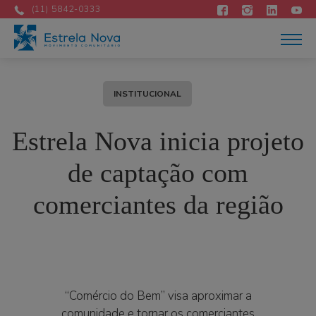
Atuação
(11) 5842-0333
Acontece
Como apoiar
Contato
DOE AGORA
INSTITUCIONAL
Portuguese
Estrela Nova inicia projeto
de captação com
comerciantes da região
“Comércio do Bem” visa aproximar a
comunidade e tornar os comerciantes