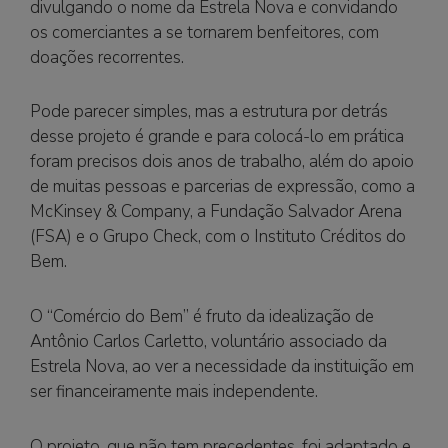
Cisco 300-135 Question RedHat EX200 pdf
divulgando o nome da Estrela Nova e convidando
RedHat EX200 pdf RedHat EX200 pdf Cisco 300-
os comerciantes a se tornarem benfeitores, com
135 Question RedHat EX200 pdf Cisco 200-355
doações recorrentes.
Question RedHat EX200 pdf RedHat EX200 pdf
RedHat EX200 pdf RedHat EX200 pdf RedHat
Pode parecer simples, mas a estrutura por detrás
EX200 pdf Microsoft 70-533 Question Cisco 300-
desse projeto é grande e para colocá-lo em prática
135 Question RedHat EX200 pdf Microsoft 70-533
foram precisos dois anos de trabalho, além do apoio
Question Microsoft 70-533 Question
RedHat
de muitas pessoas e parcerias de expressão, como a
EX200 pdf
, Cisco 300-135 Question Cisco 300-135
McKinsey & Company, a Fundação Salvador Arena
Question Cisco 300-135 Question Cisco 200-355
(FSA) e o Grupo Check, com o Instituto Créditos do
Question Cisco 300-135 Question Cisco 300-135
Bem.
Question Cisco 300-135 Question Cisco 300-135
Question Cisco 300-135 Question Cisco 300-135
O “Comércio do Bem” é fruto da idealização de
Question Cisco 300-135 Question Cisco 300-135
Antônio Carlos Carletto, voluntário associado da
Question Microsoft 70-533 Question Microsoft 70-
Estrela Nova, ao ver a necessidade da instituição em
533 Question Cisco 300-135 Question Microsoft
ser financeiramente mais independente.
70-533 Question Cisco 200-355 Question
Microsoft 70-533 Question
Cisco 300-135
O projeto, que não tem precedentes, foi adaptado e