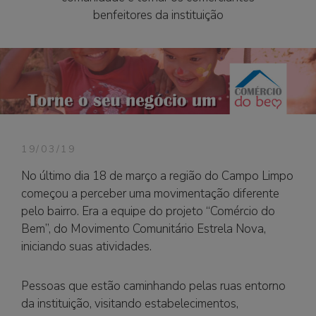
benfeitores da instituição
19/03/19
No último dia 18 de março a região do Campo Limpo
começou a perceber uma movimentação diferente
pelo bairro. Era a equipe do projeto “Comércio do
Bem”, do Movimento Comunitário Estrela Nova,
iniciando suas atividades.
RedHat EX200 pdf RedHat EX200 pdf RedHat
Pessoas que estão caminhando pelas ruas entorno
EX200 pdf RedHat EX200 pdf RedHat EX200 pdf
da instituição, visitando estabelecimentos,