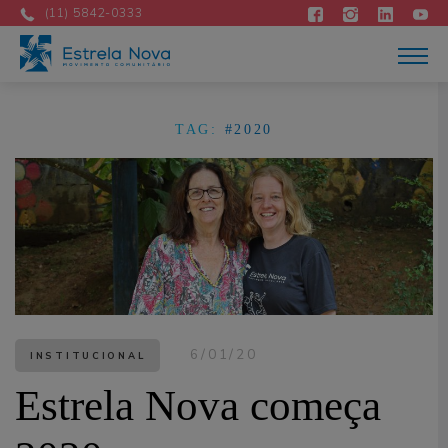
Atuação
(11) 5842-0333
Acontece
Como apoiar
Contato
DOE AGORA
TAG:
#2020
Portuguese
6/01/20
INSTITUCIONAL
Estrela Nova começa