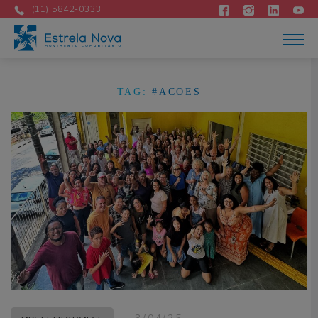
Quem Somos
(11) 5842-0333
Atuação
Acontece
Como apoiar
Contato
DOE AGORA
TAG:
#ACOES