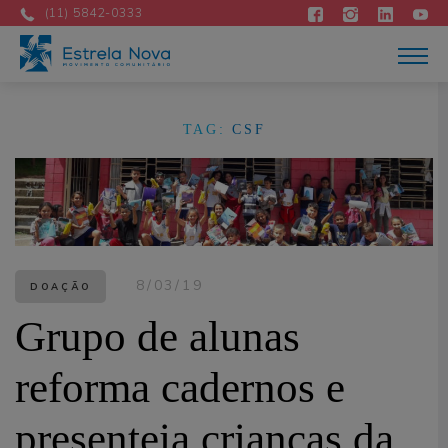
Atuação
(11) 5842-0333
Acontece
Como apoiar
Contato
DOE AGORA
TAG:
CSF
Portuguese
8/03/19
DOAÇÃO
Grupo de alunas
reforma cadernos e
presenteia crianças da