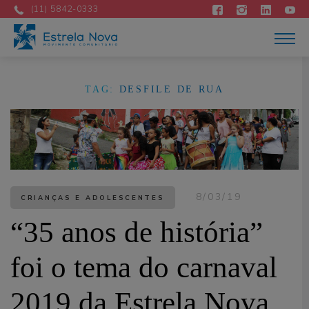
Atuação
(11) 5842-0333
Acontece
Como apoiar
Contato
DOE AGORA
TAG:
DESFILE DE RUA
Portuguese
8/03/19
CRIANÇAS E ADOLESCENTES
“35 anos de história”
foi o tema do carnaval
2019 da Estrela Nova