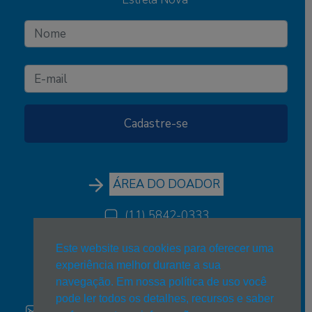
ÁREA DO DOADOR
(11) 5842-0333
(11) 5842-0333
Este website usa cookies para oferecer uma
experiência melhor durante a sua
estrelanova@estrelanova.org.br
navegação. Em nossa política de uso você
pode ler todos os detalhes, recursos e saber
Trabalhe conosco:
estrelanova@estrelanova.org.br