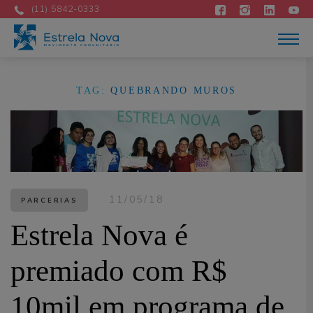
Atuação
(11) 5842-0333
Acontece
Como apoiar
Contato
DOE AGORA
TAG:
QUEBRANDO MUROS
Portuguese
11/05/18
PARCERIAS
Estrela Nova é
premiado com R$
10mil em programa de