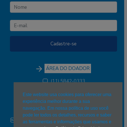
ÁREA DO DOADOR
(11) 5842-0333
(11) 5842-0333
Este website usa cookies para oferecer uma
experiência melhor durante a sua
estrelanova@estrelanova.org.br
navegação. Em nossa política de uso você
pode ler todos os detalhes, recursos e saber
Trabalhe conosco:
estrelanova@estrelanova.org.br
as ferramentas e informações que usamos e