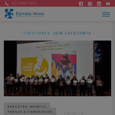
Atuação
(11) 5842-0333
Acontece
Como apoiar
Contato
DOE AGORA
CATEGORIA:
SEM CATEGORIA
Portuguese
EDUCAÇÃO INFANTIL
FAMÍLIA E COMUNIDADE
29/08/25