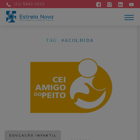
Atuação
(11) 5842-0333
Acontece
Como apoiar
Contato
DOE AGORA
TAG:
#ACOLHIDA
Portuguese
EDUCAÇÃO INFANTIL