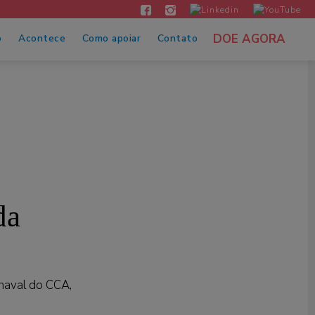
DOE AGORA
o
Acontece
Como apoiar
Contato
da
rnaval do CCA,