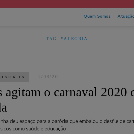
Quem Somos
Atuaçã
TAG:
#ALEGRIA
2/03/20
OLESCENTES
s agitam o carnaval 2020 
da
inha deu espaço para a paródia que embalou o desfile de ca
básicos como saúde e educação