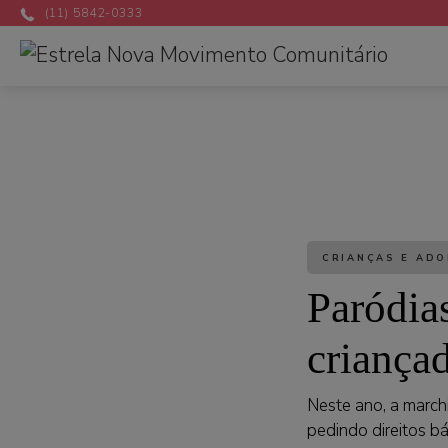
(11) 5842-0333
CRIANÇAS E AD
Paródia
criança
Neste ano, a march
pedindo direitos 