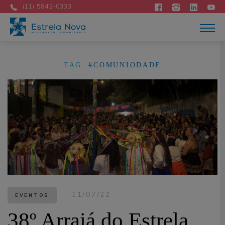
Atuação
(11) 5842-0333
Acontece
Como apoiar
Contato
DOE AGORA
TAG:
#COMUNIODADE
Portuguese
11/07/22
EVENTOS
38º Arraiá do Estrela