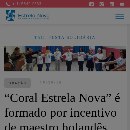
Quem Somos
(11) 5842-0333
Atuação
Acontece
Como apoiar
Contato
DOE AGORA
TAG:
FESTA SOLIDÁRIA
15/08/18
DOAÇÃO
“Coral Estrela Nova” é
formado por incentivo
de maestro holandês