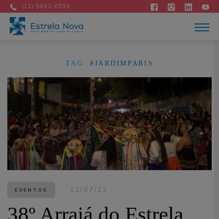
Atuação
(11) 5842-0333
Acontece
Como apoiar
Contato
DOE AGORA
TAG:
#JARDIMPARIS
Portuguese
11/07/22
EVENTOS
38º Arraiá do Estrela