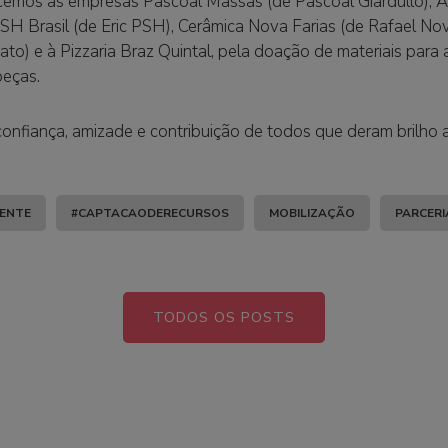
os às empresas Pascoal Massas (de Pascoal Giardullo), Art
 PSH Brasil (de Eric PSH), Cerâmica Nova Farias (de Rafael No
to) e à Pizzaria Braz Quintal, pela doação de materiais para
peças.
nfiança, amizade e contribuição de todos que deram brilho 
ENTE
#CAPTACAODERECURSOS
MOBILIZAÇÃO
PARCERI
TODOS OS POSTS