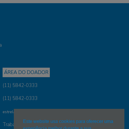
a
ÁREA DO DOADOR
(11) 5842-0333
(11) 5842-0333
estrelanova@estrelanova.org.br
Este website usa cookies para oferecer uma
Trabalhe conosco:
experiência melhor durante a sua