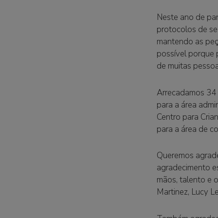
Neste ano de pan
protocolos de seg
mantendo as peças
possível porque 
de muitas pessoa
Arrecadamos 34 m
para a área admin
Centro para Cria
para a área de c
Queremos agrade
agradecimento es
mãos, talento e 
Martinez, Lucy L