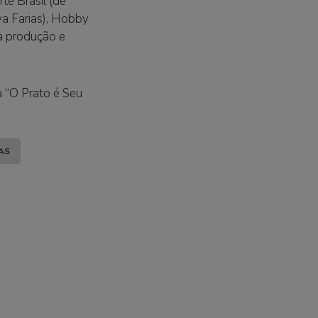
e Brasil (de
va Farias), Hobby
 a produção e
a “O Prato é Seu
AS