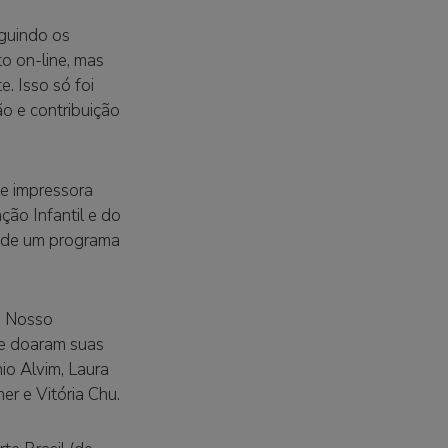
eguindo os
to on-line, mas
. Isso só foi
o e contribuição
 e impressora
ção Infantil e do
o de um programa
. Nosso
ue doaram suas
io Alvim, Laura
r e Vitória Chu.