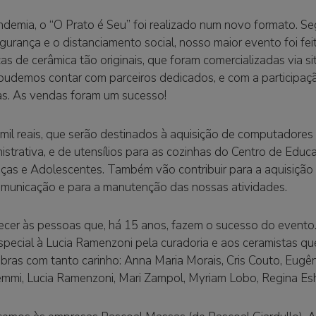
demia, o “O Prato é Seu” foi realizado num novo formato. S
urança e o distanciamento social, nosso maior evento foi fei
 de cerâmica tão originais, que foram comercializadas via site
pudemos contar com parceiros dedicados, e com a participaçã
s. As vendas foram um sucesso!
il reais, que serão destinados à aquisição de computadores
istrativa, e de utensílios para as cozinhas do Centro de Educa
nças e Adolescentes. Também vão contribuir para a aquisiçã
omunicação e para a manutenção das nossas atividades.
cer às pessoas que, há 15 anos, fazem o sucesso do evento
pecial à Lucia Ramenzoni pela curadoria e aos ceramistas q
obras com tanto carinho: Anna Maria Morais, Cris Couto, Eugên
emmi, Lucia Ramenzoni, Mari Zampol, Myriam Lobo, Regina Eshe