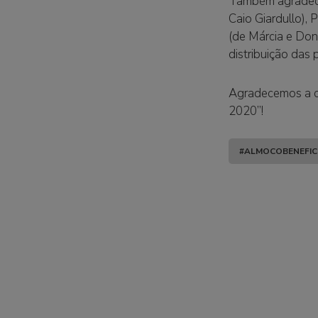
Também agradecem
Caio Giardullo),
(de Márcia e Dona
distribuição das 
Agradecemos a co
2020”!
#ALMOCOBENEFIC