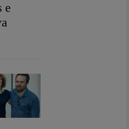
s e
va