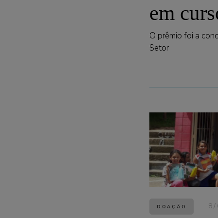
em curs
O prêmio foi a con
Setor
8/
DOAÇÃO