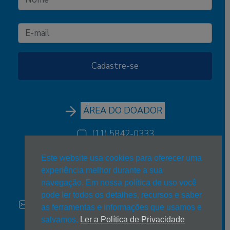
ÁREA DO DOADOR
(11) 5842-0333
(11) 5842-0333
Este website usa cookies para oferecer uma
experiência melhor durante a sua
estrelanova@estrelanova.org.br
navegação. Em nossa política de uso você
pode ler todos os detalhes, recursos e saber
Trabalhe conosco:
estrelanova@estrelanova.org.br
as ferramentas e informações que usamos e
salvamos.
Ler a Política de Privacidade
Rua João Bernardo Vieira, 267 - Jardim Paris - CEP