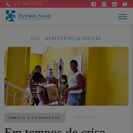
Atuação
(11) 5842-0333
Acontece
Como apoiar
Contato
DOE AGORA
TAG:
ASSISTÊNCIA SOCIAL
Portuguese
15/07/21
FAMÍLIA E COMUNIDADE
Em tempos de crise