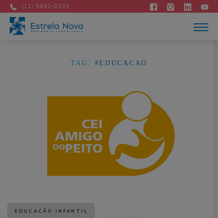
Atuação
(11) 5842-0333
Acontece
Como apoiar
Contato
DOE AGORA
TAG:
#EDUCACAO
Portuguese
EDUCAÇÃO INFANTIL