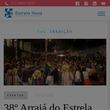
Atuação
(11) 5842-0333
Acontece
Como apoiar
Contato
DOE AGORA
TAG:
TRADIÇÃO
Portuguese
11/07/22
EVENTOS
38º Arraiá do Estrela