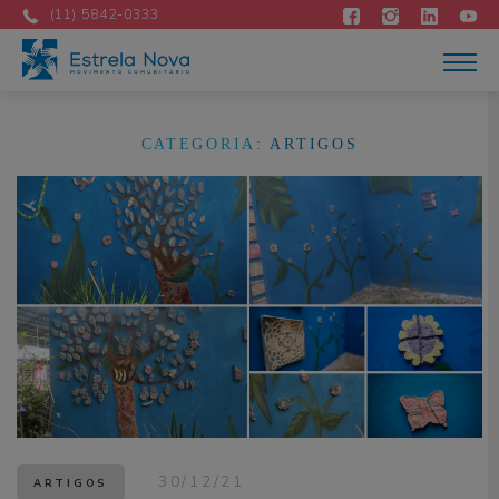
Atuação
(11) 5842-0333
Acontece
Como apoiar
Contato
DOE AGORA
CATEGORIA:
ARTIGOS
Portuguese
30/12/21
ARTIGOS