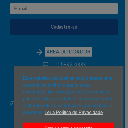
ÁREA DO DOADOR
(11) 5842-0333
(11) 5842-0333
Este website usa cookies para oferecer uma
experiência melhor durante a sua
estrelanova@estrelanova.org.br
navegação. Em nossa política de uso você
pode ler todos os detalhes, recursos e saber
Trabalhe conosco:
estrelanova@estrelanova.org.br
as ferramentas e informações que usamos e
salvamos.
Ler a Política de Privacidade
Rua João Bernardo Vieira, 267 - Jardim Paris - CEP
05794-310 - São Paulo - SP
Acesse o mapa