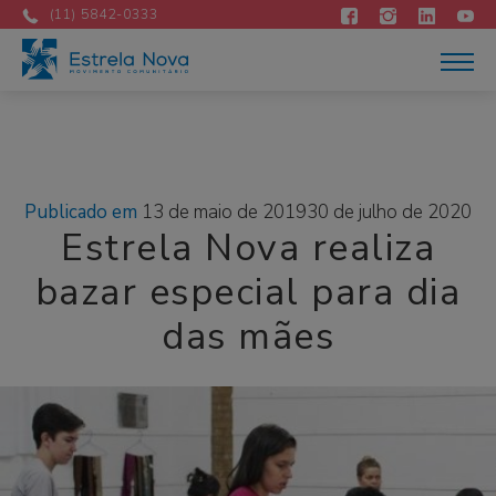
Atuação
Mês:
maio 2019
(11) 5842-0333
Acontece
Como apoiar
Contato
DOE AGORA
Portuguese
Publicado em
13 de maio de 2019
30 de julho de 2020
Estrela Nova realiza
bazar especial para dia
das mães