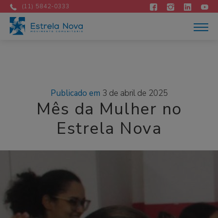
Atuação
Mês:
abril 2025
(11) 5842-0333
Acontece
Como apoiar
Contato
DOE AGORA
Portuguese
Publicado em
3 de abril de 2025
Mês da Mulher no
Estrela Nova