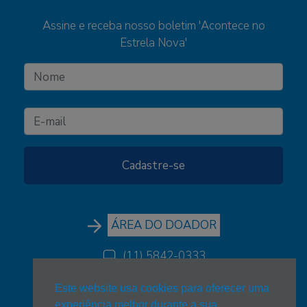
Assine e receba nosso boletim 'Acontece no
Estrela Nova'
ÁREA DO DOADOR
(11) 5842-0333
(11) 5842-0333
Este website usa cookies para oferecer uma
experiência melhor durante a sua