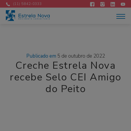
Atuação
Mês:
outubro 2022
(11) 5842-0333
Acontece
Como apoiar
Contato
DOE AGORA
Portuguese
Publicado em
5 de outubro de 2022
Creche Estrela Nova
recebe Selo CEI Amigo
do Peito